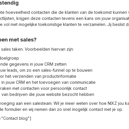
stendig
te hoeveelheid contacten die de klanten van de toekomst kunnen w
tlijsten, krijgen deze contacten tevens een kans om jouw organisat
 vol met mogelijke toekomstige klanten te verzamelen. Jij beslist dan
pen met sales?
ve sales taken. Voorbeelden hiervan zijn:
doelgroep
ende gegevens in jouw CRM zetten
jouw leads, om zo een sales-funnel op te bouwen
or het verzenden van productinformatie
s in jouw CRM en het toevoegen van communicatie
praken met contacten voor persoonlijk contact
 van bedrijven die jouw website bezocht hebben
evoeging aan een salesteam. Wil je meer weten over hoe NIXZ jou k
e formulier en wij nemen dan zo snel mogelijk contact met je op.
e="Contact blog"]