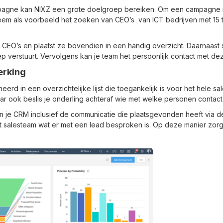
pagne kan NIXZ een grote doelgroep bereiken. Om een campagne in 
eem als voorbeeld het zoeken van CEO’s van ICT bedrijven met 15 
EO’s en plaatst ze bovendien in een handig overzicht. Daarnaast st
p verstuurt. Vervolgens kan je team het persoonlijk contact met de
erking
d in een overzichtelijke lijst die toegankelijk is voor het hele sal
ar ook beslis je onderling achteraf wie met welke personen contac
in je CRM inclusief de communicatie die plaatsgevonden heeft via d
t salesteam wat er met een lead besproken is. Op deze manier zor