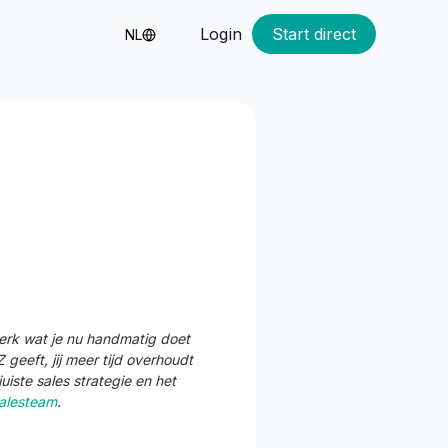
Login
Start direct
NL
erk wat je nu handmatig doet
geeft, jij meer tijd overhoudt
ste sales strategie en het
alesteam
.