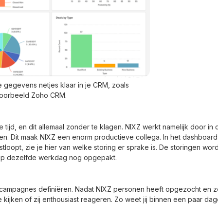
e gegevens netjes klaar in je CRM, zoals
voorbeeld Zoho CRM.
e tijd, en dit allemaal zonder te klagen. NIXZ werkt namelijk door i
n. Dit maak NIXZ een enorm productieve collega. In het dashboard 
stloopt, zie je hier van welke storing er sprake is. De storingen w
op dezelfde werkdag nog opgepakt.
campagnes definiëren. Nadat NIXZ personen heeft opgezocht en ze
kijken of zij enthousiast reageren. Zo weet jij binnen een paar da