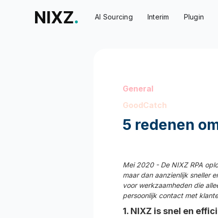
AI Sourcing
Interim
Plugin
General
GoodCatch
5 redenen om 
Mei 2020 - De NIXZ RPA oplos
maar dan aanzienlijk sneller e
voor werkzaamheden die allee
persoonlijk contact met klante
1. NIXZ is snel en effic