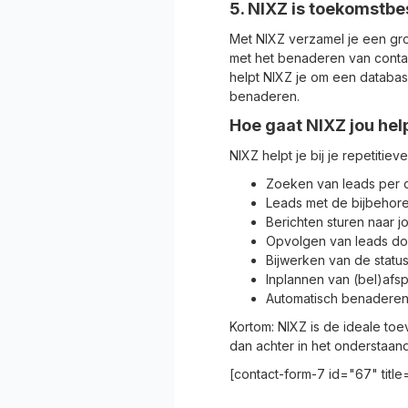
5. NIXZ is toekomstbe
Met NIXZ verzamel je een gro
met het benaderen van contac
helpt NIXZ je om een database
benaderen.
Hoe gaat NIXZ jou hel
NIXZ helpt je bij je repetitie
Zoeken van leads per 
Leads met de bijbehor
Berichten sturen naar 
Opvolgen van leads do
Bijwerken van de statu
Inplannen van (bel)afs
Automatisch benaderen
Kortom: NIXZ is de ideale to
dan achter in het onderstaand
[contact-form-7 id="67" titl