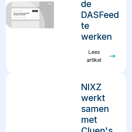
de
DASFeed
te
werken
Lees
artikel
NIXZ
werkt
samen
met
Cluen's