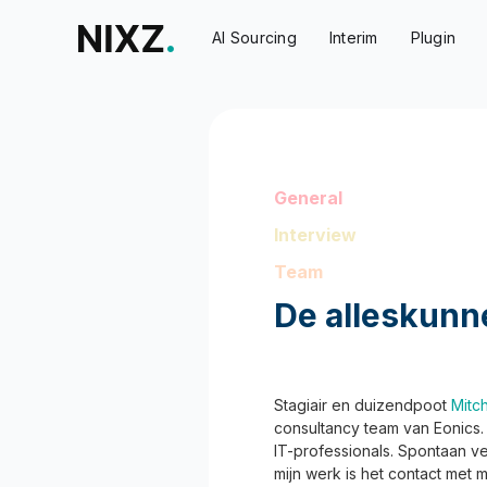
AI Sourcing
Interim
Plugin
General
Interview
Team
De alleskunne
Stagiair en duizendpoot
Mitc
consultancy team van Eonics. 
IT-professionals. Spontaan ve
mijn werk is het contact met 