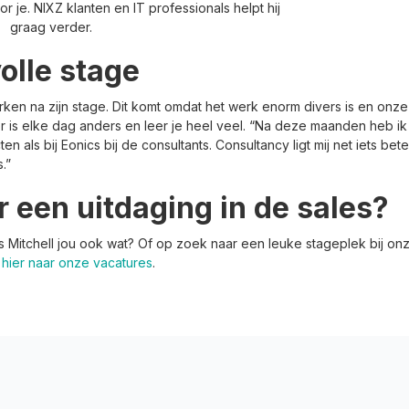
oor je. NIXZ klanten en IT professionals helpt hij
graag verder.
olle stage
werken na zijn stage. Dit komt omdat het werk enorm divers is en onze
 is elke dag anders en leer je heel veel. “Na deze maanden heb i
n als bij Eonics bij de consultants. Consultancy ligt mij net iets b
.”
 een uitdaging in de sales?
als Mitchell jou ook wat? Of op zoek naar een leuke stageplek bij o
n
hier naar onze vacatures
.