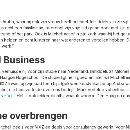
n Aruba, waar hij ook zijn vrouw heeft ontmoet. Inmiddels zijn ze vi
 echt een familieman, hij brengt zijn vrije tijd graag door met zijn ge
trand of het park. Ook is Mitchell actief in zijn kerk waar hij het ge
nsen helpen en echt luisteren naar wat anderen te vertellen hebbe
n werk.”
l Business
verhuisde hij voor zijn studie naar Nederland. Inmiddels zit Mitchell i
e Haagse Hogeschool. De studie ligt hem goed en later wil Mitchell 
NIXZ kwam op zijn pad toen hij afgelopen kerstvakantie op Aruba w
milie, die hem vertelde over ons bedrijf. “Mark vertelde vol enthous
rs zocht
. Het is ook lekker dichtbij waar ik woon in Den Haag en d
me overbrengen
tchell deels voor NIXZ en deels voor consultancy gewerkt. Voor NIXZ 