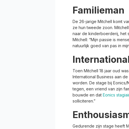
Familieman
De 26-jarige Mitchell komt va
ze hun tweede zoon. Mitchell is
naar de kinderboerderij, het s
Mitchell: “Mijn passie is me
natuurlijk goed van pas in mij
Internationa
Toen Mitchell 18 jaar oud was, 
International Business aan d
worden. De stage bij Eonics/
tegen, een vriend van zijn fa
bouwde en dat
Eonics stagiai
solliciteren.”
Enthousias
Gedurende zijn stage heeft Mi