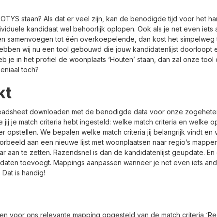
 OTYS staan? Als dat er veel zijn, kan de benodigde tijd voor het h
ividuele kandidaat wel behoorlijk oplopen. Ook als je net even iets an
ën samenvoegen tot één overkoepelende, dan kost het simpelweg te
ebben wij nu een tool gebouwd die jouw kandidatenlijst doorloopt
heb je in het profiel de woonplaats ‘Houten’ staan, dan zal onze tool
 Geniaal toch?
kt
readsheet downloaden met de benodigde data voor onze zogehete
e jij je match criteria hebt ingesteld: welke match criteria en welke 
opstellen. We bepalen welke match criteria jij belangrijk vindt en 
oorbeeld aan een nieuwe lijst met woonplaatsen naar regio’s mappen.
r aan te zetten. Razendsnel is dan de kandidatenlijst geupdate. En d
daten toevoegt. Mappings aanpassen wanneer je net even iets ande
Dat is handig!
een voor ons relevante mapping opgesteld van de match criteria ‘Reg