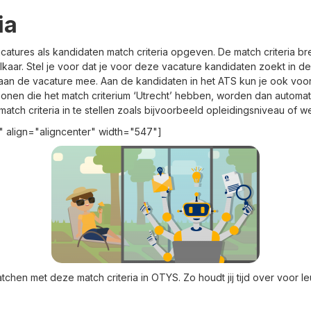
ia
catures als kandidaten match criteria opgeven. De match criteria 
lkaar. Stel je voor dat je voor deze vacature kandidaten zoekt in de
’ aan de vacature mee. Aan de kandidaten in het ATS kun je ook vo
sonen die het match criterium ‘Utrecht’ hebben, worden dan automa
atch criteria in te stellen zoals bijvoorbeeld opleidingsniveau of w
" align="aligncenter" width="547"]
tchen met deze match criteria in OTYS. Zo houdt jij tijd over voor l