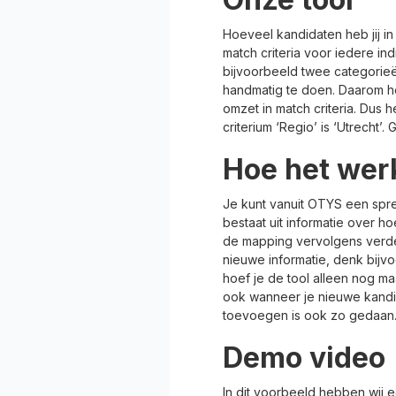
Hoeveel kandidaten heb jij in
match criteria voor iedere ind
bijvoorbeeld twee categorie
handmatig te doen. Daarom h
omzet in match criteria. Dus 
criterium ‘Regio’ is ‘Utrecht’.
Hoe het wer
Je kunt vanuit OTYS een sp
bestaat uit informatie over ho
de mapping vervolgens verder 
nieuwe informatie, denk bijv
hoef je de tool alleen nog maa
ook wanneer je nieuwe kandi
toevoegen is ook zo gedaan. 
Demo video
In dit voorbeeld hebben wij 