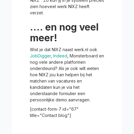
NIXZ". Zo kun jij in je systeem precies
zien hoeveel werk NIXZ heeft
verzet.
.... en nog veel
meer!
Wist je dat NIXZ naast werk.nl ook
JobDigger
,
Indeed
, Monsterboard en
nog vele andere platformen
ondersteund? Als je ook wilt weten
hoe NIXZ jou kan helpen bij het
matchen van vacatures en
kandidaten kun je via het
onderstaande formulier een
persoonlijke demo aanvragen.
[contact-form-7 id="67"
title="Contact blog"]