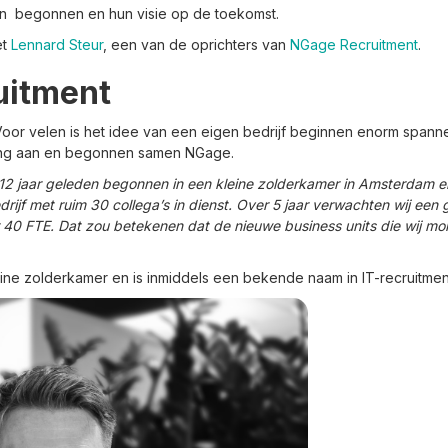
jn begonnen en hun visie op de toekomst.
et
Lennard Steur
, een van de oprichters van
NGage Recruitment
.
uitment
oor velen is het idee van een eigen bedrijf beginnen enorm spann
ing aan en begonnen samen NGage.
m 12 jaar geleden begonnen in een kleine zolderkamer in Amsterdam e
rijf met ruim 30 collega’s in dienst. Over 5 jaar verwachten wij een 
 40 FTE. Dat zou betekenen dat de nieuwe business units die wij m
eine zolderkamer en is inmiddels een bekende naam in IT-recruitmen