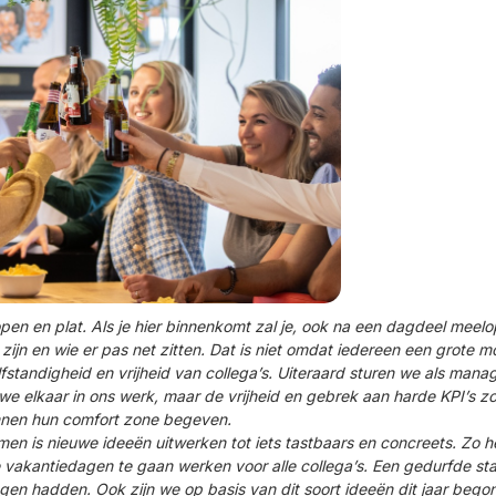
 open en plat. Als je hier binnenkomt zal je, ook na een dagdeel mee
ijn en wie er pas net zitten. Dat is niet omdat iedereen een grote mo
standigheid en vrijheid van collega’s. Uiteraard sturen we als mana
 we elkaar in ons werk, maar de vrijheid en gebrek aan harde KPI’s 
innen hun comfort zone begeven.
en is nieuwe ideeën uitwerken tot iets tastbaars en concreets. Zo he
akantiedagen te gaan werken voor alle collega’s. Een gedurfde sta
gen hadden. Ook zijn we op basis van dit soort ideeën dit jaar bego