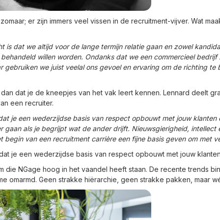
et zomaar; er zijn immers veel vissen in de recruitment-vijver. Wat ma
s dat we altijd voor de lange termijn relatie gaan en zowel kandidate
behandeld willen worden. Ondanks dat we een commercieel bedrijf zij
 gebruiken we juist veelal ons gevoel en ervaring om de richting te
s dan dat je de kneepjes van het vak leert kennen. Lennard deelt gra
van een recruiter.
k dat je een wederzijdse basis van respect opbouwt met jouw klanten e
gaan als je begrijpt wat de ander drijft. Nieuwsgierigheid, intellec
et begin van een recruitment carrière een fijne basis geven om met vee
jk dat je een wederzijdse basis van respect opbouwt met jouw klante
rm die NGage hoog in het vaandel heeft staan. De recente trends b
e omarmd. Geen strakke hiërarchie, geen strakke pakken, maar wél