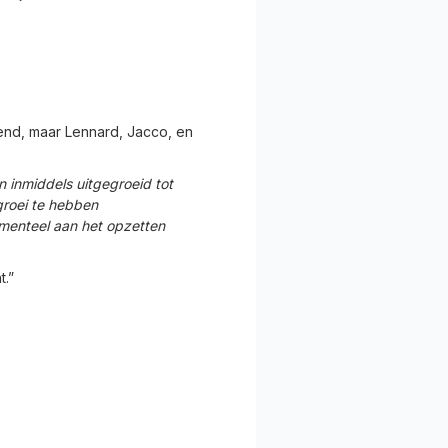
end, maar Lennard, Jacco, en
n inmiddels uitgegroeid tot
groei te hebben
omenteel aan het opzetten
t.”