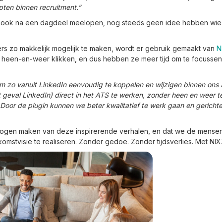
ten binnen recruitment.”
je, ook na een dagdeel meelopen, nog steeds geen idee hebben wie
ers zo makkelijk mogelijk te maken, wordt er gebruik gemaakt van
N
 heen-en-weer klikken, en dus hebben ze meer tijd om te focussen
m zo vanuit LinkedIn eenvoudig te koppelen en wijzigen binnen ons A
it geval LinkedIn) direct in het ATS te werken, zonder heen en weer 
Door de plugin kunnen we beter kwalitatief te werk gaan en gerichte
it mogen maken van deze inspirerende verhalen, en dat we de mensen
omstvisie te realiseren. Zonder gedoe. Zonder tijdsverlies. Met NIX