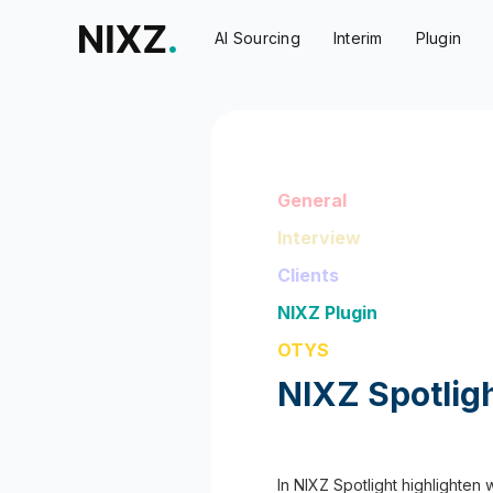
AI Sourcing
Interim
Plugin
General
Interview
Clients
NIXZ Plugin
OTYS
NIXZ Spotlig
In NIXZ Spotlight highlighten