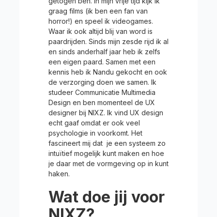
getogen ben. In mijn vrije tijd kijk ik
graag films (ik ben een fan van
horror!) en speel ik videogames.
Waar ik ook altijd blij van word is
paardrijden. Sinds mijn zesde rijd ik al
en sinds anderhalf jaar heb ik zelfs
een eigen paard. Samen met een
kennis heb ik Nandu gekocht en ook
de verzorging doen we samen. Ik
studeer Communicatie Multimedia
Design en ben momenteel de UX
designer bij NIXZ. Ik vind UX design
echt gaaf omdat er ook veel
psychologie in voorkomt. Het
fascineert mij dat je een systeem zo
intuïtief mogelijk kunt maken en hoe
je daar met de vormgeving op in kunt
haken.
Wat doe jij voor
NIXZ?