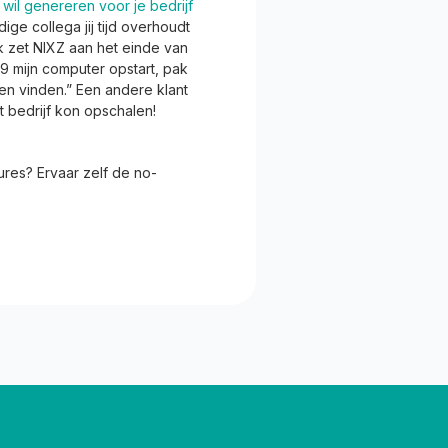
 wil genereren voor je bedrijf
ge collega jij tijd overhoudt
Ik zet NIXZ aan het einde van
9 mijn computer opstart, pak
nen vinden.” Een andere klant
 bedrijf kon opschalen!
ures? Ervaar zelf de no-