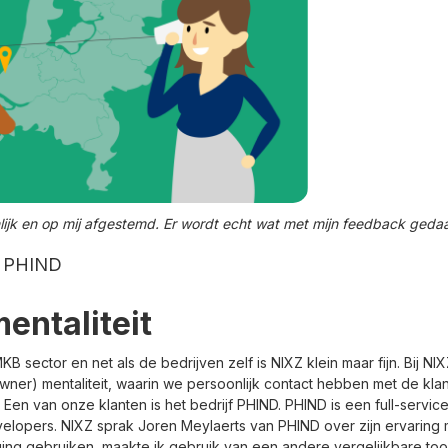
lijk en op mij afgestemd. Er wordt echt wat met mijn feedback gedaa
n PHIND
mentaliteit
KB sector en net als de bedrijven zelf is NIXZ klein maar fijn. Bij NI
wner) mentaliteit, waarin we persoonlijk contact hebben met de klan
Een van onze klanten is het bedrijf PHIND. PHIND is een full-service 
velopers. NIXZ sprak Joren Meylaerts van PHIND over zijn ervaring 
 ging gebruiken, maakte ik gebruik van een andere vergelijkbare too