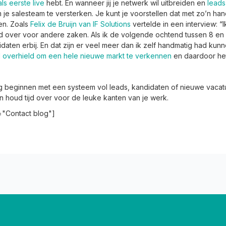
als eerste live
hebt. En wanneer jij je netwerk wil uitbreiden en
leads
je salesteam te versterken. Je kunt je voorstellen dat met zo’n handi
en. Zoals
Felix de Bruijn van IF Solutions
vertelde in een interview: “
d over voor andere zaken. Als ik de volgende ochtend tussen 8 en 
idaten erbij. En dat zijn er veel meer dan ik zelf handmatig had kun
jd overhield om een hele nieuwe markt te verkennen
en daardoor het
dag beginnen met een systeem vol leads, kandidaten of nieuwe vacat
houd tijd over voor de leuke kanten van je werk.
e="Contact blog"]