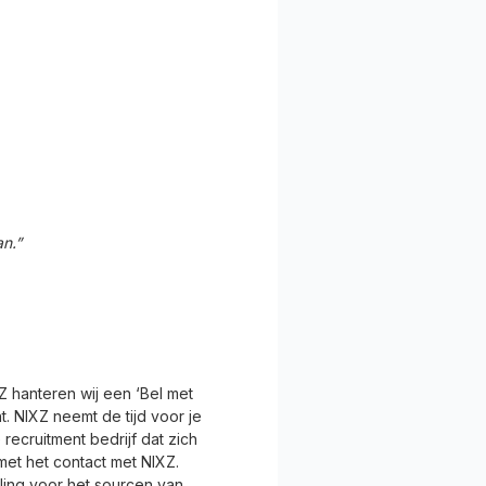
n.”
XZ hanteren wij een ‘Bel met
t. NIXZ neemt de tijd voor je
recruitment bedrijf dat zich
met het contact met NIXZ.
ling voor het sourcen van