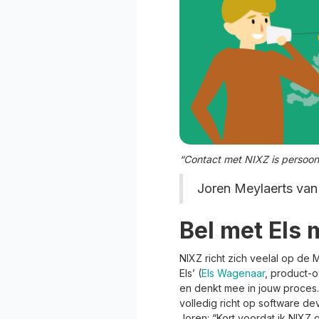
“Contact met NIXZ is persoon
Joren Meylaerts va
Bel met Els 
NIXZ richt zich veelal op de M
Els’ (
Els Wagenaar
, product-o
en denkt mee in jouw proces. 
volledig richt op software de
Joren: “Kort voordat ik NIXZ