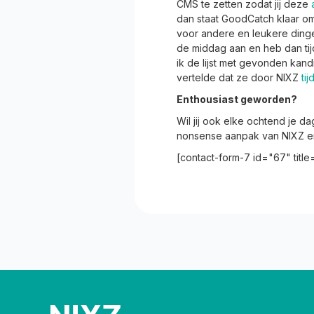
CMS te zetten zodat jij deze
dan staat GoodCatch klaar om 
voor andere en leukere ding
de middag aan en heb dan tij
ik de lijst met gevonden kand
vertelde dat ze door NIXZ
ti
Enthousiast geworden?
Wil jij ook elke ochtend je 
nonsense aanpak van NIXZ en 
[contact-form-7 id="67" titl