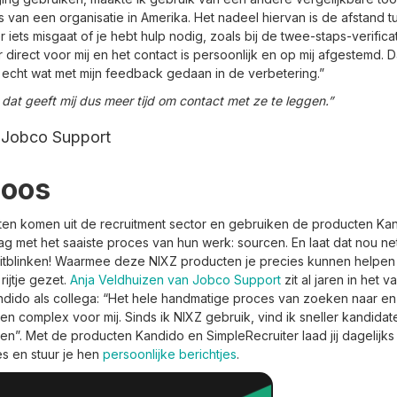
 van een organisatie in Amerika. Het nadeel hiervan is de afstand 
 iets misgaat of je hebt hulp nodig, zoals bij de twee-staps-verifica
r direct voor mij en het contact is persoonlijk en op mij afgestemd. 
 echt wat met mijn feedback gedaan in de verbetering.”
 dat geeft mij dus meer tijd om contact met ze te leggen.”
 Jobco Support
loos
ten komen uit de recruitment sector en gebruiken de producten Kan
ag met het saaiste proces van hun werk: sourcen. En laat dat nou net
itblinken! Waarmee deze NIXZ producten je precies kunnen helpen 
ijtje gezet.
Anja Veldhuizen van Jobco Support
zit al jaren in het 
dido als collega: “Het hele handmatige proces van zoeken naar en
en complex voor mij. Sinds ik NIXZ gebruik, vind ik sneller kandid
en”. Met de producten Kandido en SimpleRecruiter laad jij dagelijks h
s en stuur je hen
persoonlijke berichtjes
.