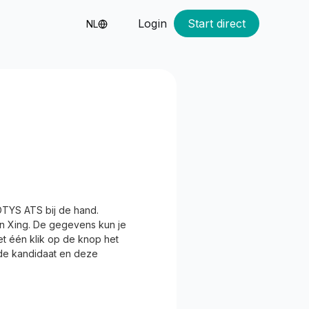
Login
Start direct
NL
 OTYS ATS bij de hand.
en Xing. De gegevens kun je
et één klik op de knop het
 de kandidaat en deze