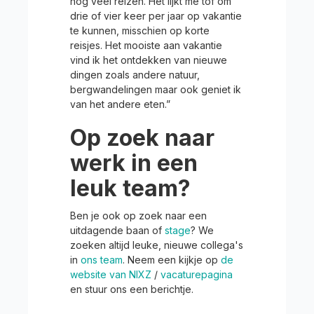
nog veel reizen. Het lijkt me tof om
drie of vier keer per jaar op vakantie
te kunnen, misschien op korte
reisjes. Het mooiste aan vakantie
vind ik het ontdekken van nieuwe
dingen zoals andere natuur,
bergwandelingen maar ook geniet ik
van het andere eten.”
Op zoek naar
werk in een
leuk team?
Ben je ook op zoek naar een
uitdagende baan of
stage
? We
zoeken altijd leuke, nieuwe collega's
in
ons team
. Neem een kijkje op
de
website van NIXZ
/
vacaturepagina
en stuur ons een berichtje.