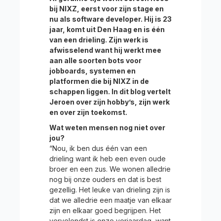
bij NIXZ, eerst voor zijn stage en
nu als software developer. Hij is 23
jaar, komt uit Den Haag en is één
van een drieling. Zijn werk is
afwisselend want hij werkt mee
aan alle soorten bots voor
jobboards, systemen en
platformen die bij NIXZ in de
schappen liggen. In dit blog vertelt
Jeroen over zijn hobby’s, zijn werk
en over zijn toekomst.
Wat weten mensen nog niet over
jou?
“Nou, ik ben dus één van een
drieling want ik heb een even oude
broer en een zus. We wonen alledrie
nog bij onze ouders en dat is best
gezellig. Het leuke van drieling zijn is
dat we alledrie een maatje van elkaar
zijn en elkaar goed begrijpen. Het
vervelendst is onze verjaardag, want