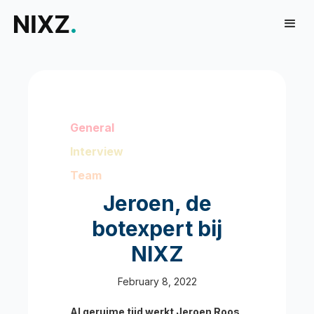
General
Interview
Team
Jeroen, de
botexpert bij
NIXZ
February 8, 2022
Al geruime tijd werkt Jeroen Roos